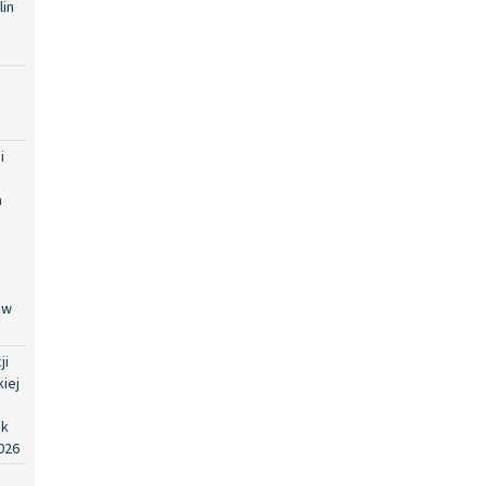
in
i
i
a
 w
ji
iej
ok
026