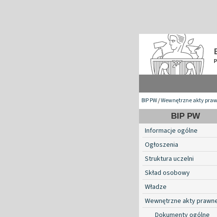
BIP PW
/
Wewnętrzne akty pra
BIP PW
Informacje ogólne
Ogłoszenia
Struktura uczelni
Skład osobowy
Władze
Wewnętrzne akty prawn
Dokumenty ogólne