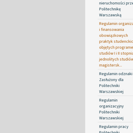
nieruchomości prz
Politechnikę
Warszawską
Regulamin organiza
i finansowania
obowiązkowych
praktyk studencki
objętych program
studiów I i II stopni
jednolitych studió
magistersk...
Regulamin odznaki
Zasłużony dla
Politechniki
Warszawskiej
Regulamin
organizacyjny
Politechniki
Warszawskiej
Regulamin pracy
Politechniki