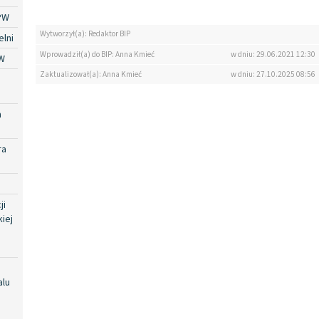
PW
Wytworzył(a): Redaktor BIP
lni
Wprowadził(a) do BIP: Anna Kmieć
w dniu: 29.06.2021 12:30
W
Zaktualizował(a): Anna Kmieć
w dniu: 27.10.2025 08:56
a
ra
ji
iej
alu