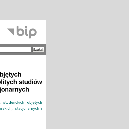
bjętych
olitych studiów
cjonarnych
k studenckich objętych
rskich, stacjonarnych i