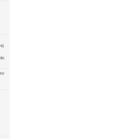
ej
iki
su