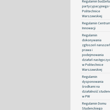
Regulamin budżetu
partycypacyjnego
Politechnice
Warszawskiej
Regulamin Centru
Innowacji
Regulamin
dokonywania
zgłoszeń narusze
prawa i
podejmowania
działań następczy
w Politechnice
Warszawskiej
Regulamin
dysponowania
środkami na
działalność studen
w PW
Regulamin Domu
Studenckiego