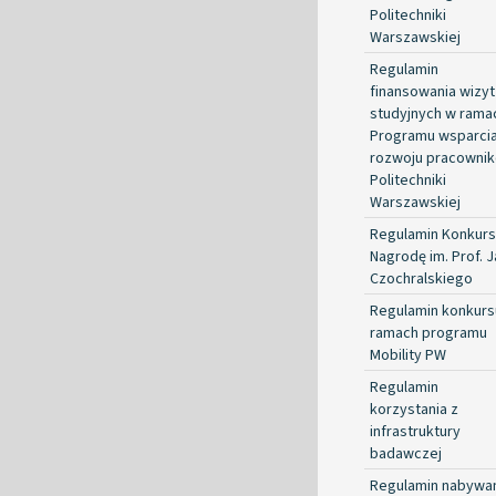
Politechniki
Warszawskiej
Regulamin
finansowania wizyt
studyjnych w rama
Programu wsparci
rozwoju pracowni
Politechniki
Warszawskiej
Regulamin Konkurs
Nagrodę im. Prof. 
Czochralskiego
Regulamin konkurs
ramach programu
Mobility PW
Regulamin
korzystania z
infrastruktury
badawczej
Regulamin nabywa