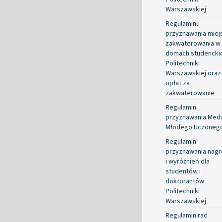
Warszawskiej
Regulaminu
przyznawania miej
zakwaterowania w
domach studencki
Politechniki
Warszawskiej oraz
opłat za
zakwaterowanie
Regulamin
przyznawania Med
Młodego Uczoneg
Regulamin
przyznawania nag
i wyróżnień dla
studentów i
doktorantów
Politechniki
Warszawskiej
Regulamin rad