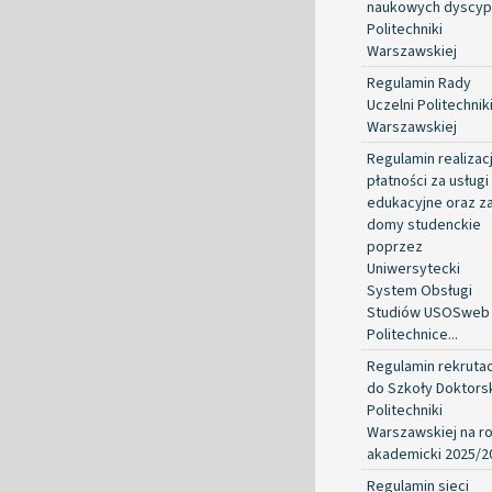
naukowych dyscypl
Politechniki
Warszawskiej
Regulamin Rady
Uczelni Politechnik
Warszawskiej
Regulamin realizacj
płatności za usługi
edukacyjne oraz z
domy studenckie
poprzez
Uniwersytecki
System Obsługi
Studiów USOSweb
Politechnice...
Regulamin rekrutac
do Szkoły Doktorsk
Politechniki
Warszawskiej na r
akademicki 2025/2
Regulamin sieci