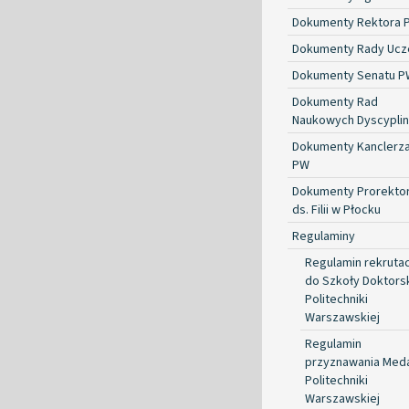
Dokumenty Rektora 
Dokumenty Rady Ucze
Dokumenty Senatu P
Dokumenty Rad
Naukowych Dyscyplin
Dokumenty Kanclerz
PW
Dokumenty Prorekto
ds. Filii w Płocku
Regulaminy
Regulamin rekrutac
do Szkoły Doktorsk
Politechniki
Warszawskiej
Regulamin
przyznawania Med
Politechniki
Warszawskiej