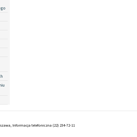
ego
ch
niu
arszawa, Informacja telefoniczna (22) 234-72-11