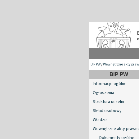
BIP PW
/
Wewnętrzne akty pra
BIP PW
Informacje ogólne
Ogłoszenia
Struktura uczelni
Skład osobowy
Władze
Wewnętrzne akty prawn
Dokumenty ogólne