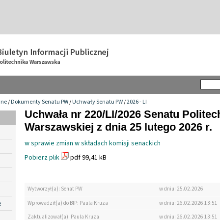
wne
/
Dokumenty Senatu PW
/
Uchwały Senatu PW
/
2026 - LI
Uchwała nr 220/LI/2026 Senatu Politec
Warszawskiej z dnia 25 lutego 2026 r.
w sprawie zmian w składach komisji senackich
Pobierz plik
pdf 99,41 kB
Wytworzył(a): Senat PW
w dniu: 25.02.2026
e
Wprowadził(a) do BIP: Paula Kruza
w dniu: 26.02.2026 13:51
Zaktualizował(a): Paula Kruza
w dniu: 26.02.2026 13:51