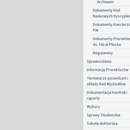
Archiwum
Dokumenty Rad
Naukowych Dyscyplin
Dokumenty Kanclerz
PW
Dokumenty Prorekto
ds. Filii w Płocku
Regulaminy
Sprawozdania
Informacje Prorektorów
Terminarze posiedzeń i
składy Rad Wydziałów
Dokumentacja kontroli i
raporty
Wybory
Sprawy Studenckie
Szkoła doktorska