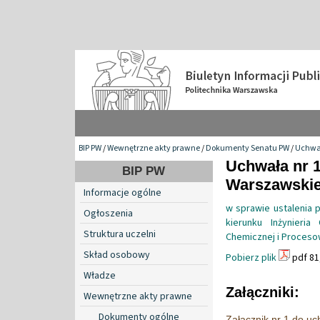
BIP PW
/
Wewnętrzne akty prawne
/
Dokumenty Senatu PW
/
Uchwa
Uchwała nr 1
BIP PW
Warszawskiej
Informacje ogólne
w sprawie ustalenia 
Ogłoszenia
kierunku Inżynieri
Struktura uczelni
Chemicznej i Procesow
Skład osobowy
Pobierz plik
pdf 81
Władze
Załączniki:
Wewnętrzne akty prawne
Dokumenty ogólne
Załącznik nr 1 do uc