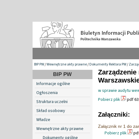
BIP PW
/
Wewnętrzne akty prawne
/
Dokumenty Rektora PW
/
Zarzą
Zarządzenie 
BIP PW
Warszawskiej
Informacje ogólne
w sprawie audytu wew
Ogłoszenia
Pobierz plik
pdf 63
Struktura uczelni
Skład osobowy
Załączniki:
Władze
Załącznik nr 1 do z
Wewnętrzne akty prawne
Pobierz plik
pdf
Dokumenty ogólne