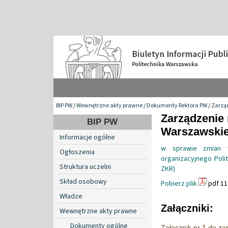
BIP PW
/
Wewnętrzne akty prawne
/
Dokumenty Rektora PW
/
Zarzą
Zarządzenie 
BIP PW
Warszawskiej
Informacje ogólne
w sprawie zmian w
Ogłoszenia
organizacyjnego Poli
Struktura uczelni
ZKR)
Skład osobowy
Pobierz plik
pdf 11
Władze
Załączniki:
Wewnętrzne akty prawne
Dokumenty ogólne
Załącznik nr 1 do z