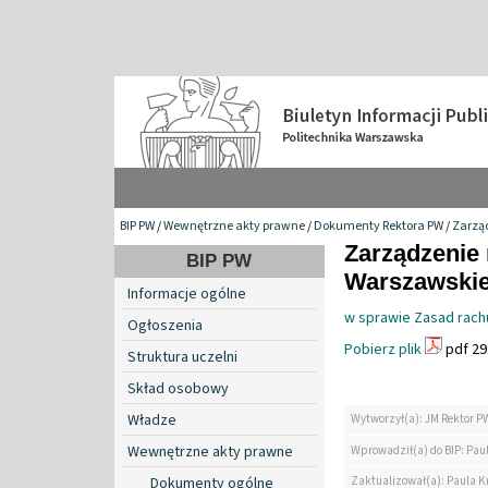
BIP PW
/
Wewnętrzne akty prawne
/
Dokumenty Rektora PW
/
Zarzą
Zarządzenie 
BIP PW
Warszawskiej
Informacje ogólne
w sprawie Zasad rach
Ogłoszenia
Pobierz plik
pdf 29
Struktura uczelni
Skład osobowy
Władze
Wytworzył(a): JM Rektor P
Wewnętrzne akty prawne
Wprowadził(a) do BIP: Pau
Zaktualizował(a): Paula K
Dokumenty ogólne