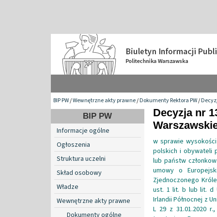
BIP PW
/
Wewnętrzne akty prawne
/
Dokumenty Rektora PW
/
Decyzj
Decyzja nr 1
BIP PW
Warszawskiej
Informacje ogólne
w sprawie wysokości 
Ogłoszenia
polskich i obywateli 
Struktura uczelni
lub państw członkow
umowy o Europejsk
Skład osobowy
Zjednoczonego Królest
Władze
ust. 1 lit. b lub lit
Irlandii Północnej z U
Wewnętrzne akty prawne
L 29 z 31.01.2020 r.
Dokumenty ogólne