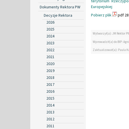
terytorium Rzeczypo
Europejskiej
Dokumenty Rektora PW
Pobierz plik
pdf 28
Decyzje Rektora
2026
2025
Wytworzył(a): JM Rektor P
2024
Wprowadził(a) do BIP: Agn
2023
2022
Zaktualizował(a): Paula K
2021
2020
2019
2018
2017
2016
2015
2014
2013
2012
2011