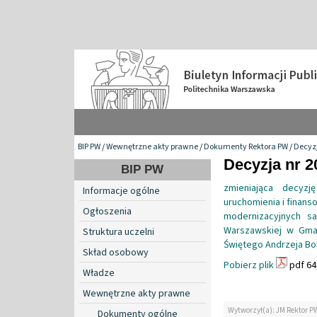
BIP PW
/
Wewnętrzne akty prawne
/
Dokumenty Rektora PW
/
Decyzj
Decyzja nr 2
BIP PW
zmieniająca decyzj
Informacje ogólne
uruchomienia i finans
Ogłoszenia
modernizacyjnych sa
Warszawskiej w Gmac
Struktura uczelni
Świętego Andrzeja Bob
Skład osobowy
Pobierz plik
pdf 64
Władze
Wewnętrzne akty prawne
Wytworzył(a): JM Rektor P
Dokumenty ogólne