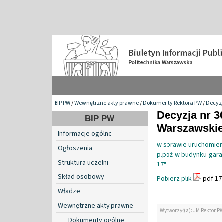
BIP PW
/
Wewnętrzne akty prawne
/
Dokumenty Rektora PW
/
Decyzj
Decyzja nr 3
BIP PW
Warszawskiej
Informacje ogólne
w sprawie uruchomieni
Ogłoszenia
p.poż w budynku garaż
Struktura uczelni
17"
Skład osobowy
Pobierz plik
pdf 17
Władze
Wewnętrzne akty prawne
Wytworzył(a): JM Rektor P
Dokumenty ogólne