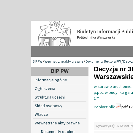
BIP PW
/
Wewnętrzne akty prawne
/
Dokumenty Rektora PW
/
Decyzj
Decyzja nr 3
BIP PW
Warszawskiej
Informacje ogólne
w sprawie uruchomieni
Ogłoszenia
p.poż w budynku garaż
Struktura uczelni
17"
Skład osobowy
Pobierz plik
pdf 17
Władze
Wewnętrzne akty prawne
Wytworzył(a): JM Rektor P
Dokumenty ogólne