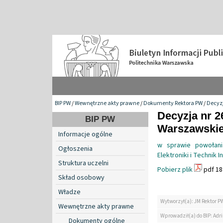
BIP PW
/
Wewnętrzne akty prawne
/
Dokumenty Rektora PW
/
Decyzj
Decyzja nr 2
BIP PW
Warszawskiej
Informacje ogólne
w sprawie powołani
Ogłoszenia
Elektroniki i Technik
Struktura uczelni
Pobierz plik
pdf 18
Skład osobowy
Władze
Wytworzył(a): JM Rektor P
Wewnętrzne akty prawne
Wprowadził(a) do BIP: Ad
Dokumenty ogólne