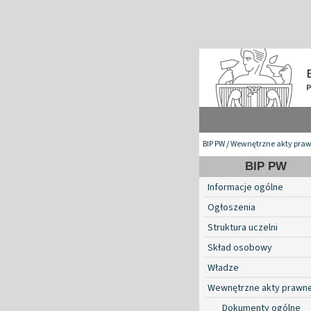
BIP PW
/
Wewnętrzne akty pra
BIP PW
Informacje ogólne
Ogłoszenia
Struktura uczelni
Skład osobowy
Władze
Wewnętrzne akty prawn
Dokumenty ogólne