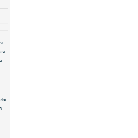
ra
ora
ra
lni
W
a