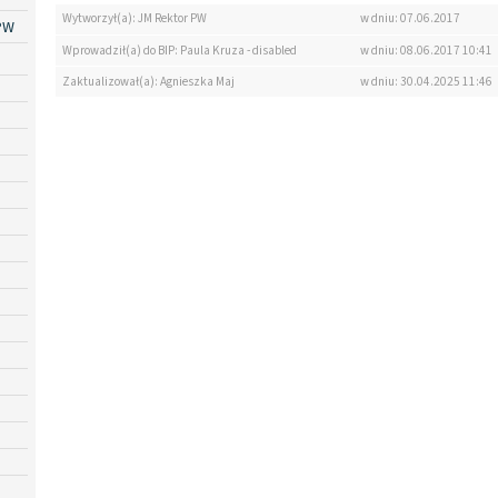
Wytworzył(a): JM Rektor PW
w dniu: 07.06.2017
PW
Wprowadził(a) do BIP: Paula Kruza - disabled
w dniu: 08.06.2017 10:41
Zaktualizował(a): Agnieszka Maj
w dniu: 30.04.2025 11:46