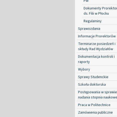
PW
Dokumenty Prorekto
ds. Filii w Płocku
Regulaminy
Sprawozdania
Informacje Prorektorów
Terminarze posiedzeń i
składy Rad Wydziałów
Dokumentacja kontroli i
raporty
Wybory
Sprawy Studenckie
Szkoła doktorska
Postępowania w sprawie
nadania stopnia naukow
Praca w Politechnice
Zamówienia publiczne