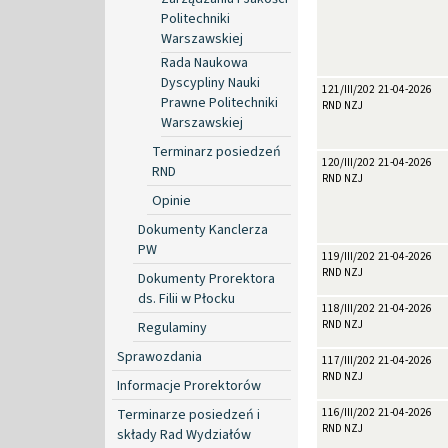
Politechniki
Warszawskiej
Rada Naukowa
Dyscypliny Nauki
121/III/2026
21-04-2026
Prawne Politechniki
RND NZJ
Warszawskiej
Terminarz posiedzeń
120/III/2026
21-04-2026
RND
RND NZJ
Opinie
Dokumenty Kanclerza
PW
119/III/2026
21-04-2026
RND NZJ
Dokumenty Prorektora
ds. Filii w Płocku
118/III/2026
21-04-2026
RND NZJ
Regulaminy
Sprawozdania
117/III/2026
21-04-2026
RND NZJ
Informacje Prorektorów
Terminarze posiedzeń i
116/III/2026
21-04-2026
RND NZJ
składy Rad Wydziałów