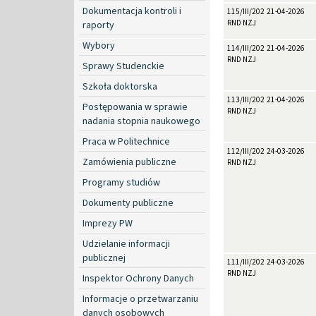
Dokumentacja kontroli i
115/III/2026
21-04-2026
RND NZJ
raporty
Wybory
114/III/2026
21-04-2026
RND NZJ
Sprawy Studenckie
Szkoła doktorska
113/III/2026
21-04-2026
Postępowania w sprawie
RND NZJ
nadania stopnia naukowego
Praca w Politechnice
112/III/2026
24-03-2026
Zamówienia publiczne
RND NZJ
Programy studiów
Dokumenty publiczne
Imprezy PW
Udzielanie informacji
publicznej
111/III/2026
24-03-2026
RND NZJ
Inspektor Ochrony Danych
Informacje o przetwarzaniu
danych osobowych