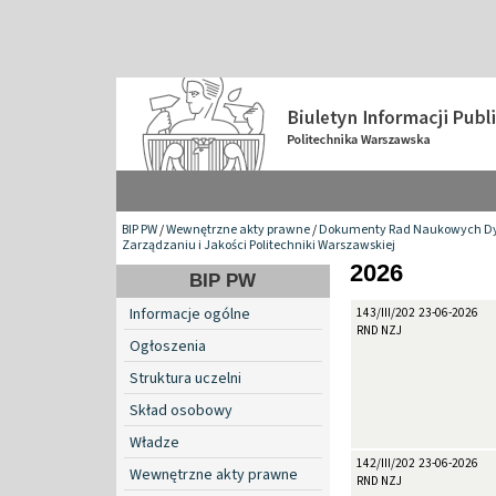
BIP PW
/
Wewnętrzne akty prawne
/
Dokumenty Rad Naukowych Dy
Zarządzaniu i Jakości Politechniki Warszawskiej
2026
BIP PW
Informacje ogólne
143/III/2026
23-06-2026
RND NZJ
Ogłoszenia
Struktura uczelni
Skład osobowy
Władze
142/III/2026
23-06-2026
Wewnętrzne akty prawne
RND NZJ