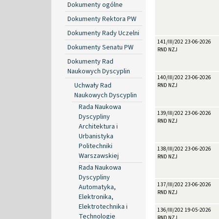
Dokumenty ogólne
Dokumenty Rektora PW
Dokumenty Rady Uczelni
141/III/2026
23-06-2026
Dokumenty Senatu PW
RND NZJ
Dokumenty Rad
Naukowych Dyscyplin
140/III/2026
23-06-2026
Uchwały Rad
RND NZJ
Naukowych Dyscyplin
Rada Naukowa
139/III/2026
23-06-2026
Dyscypliny
RND NZJ
Architektura i
Urbanistyka
Politechniki
138/III/2026
23-06-2026
Warszawskiej
RND NZJ
Rada Naukowa
Dyscypliny
137/III/2026
23-06-2026
Automatyka,
RND NZJ
Elektronika,
Elektrotechnika i
136/III/2026
19-05-2026
Technologie
RND NZJ