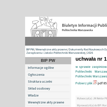
BIP PW
/
Wewnętrzne akty prawne
/
Dokumenty Rad Naukowych Dy
Zarządzaniu i Jakości Politechniki Warszawskiej
/
2026
uchwała nr 1
BIP PW
w sprawie zaopiniow
Informacje ogólne
Politechniki Warsz
Ogłoszenia
Politechniki Warszawsk
Struktura uczelni
Pobierz plik
pdf 85
Skład osobowy
Władze
Wytworzył(a): JM Rektor P
Wewnętrzne akty prawne
Wprowadził(a) do BIP: Ma