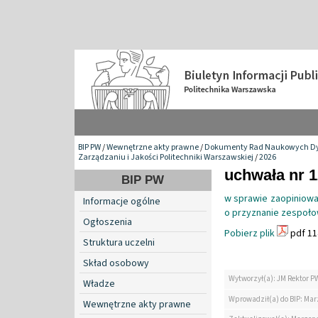
BIP PW
/
Wewnętrzne akty prawne
/
Dokumenty Rad Naukowych Dy
Zarządzaniu i Jakości Politechniki Warszawskiej
/
2026
uchwała nr 1
BIP PW
w sprawie zaopiniowa
Informacje ogólne
o przyznanie zespoło
Ogłoszenia
Pobierz plik
pdf 11
Struktura uczelni
Skład osobowy
Wytworzył(a): JM Rektor P
Władze
Wprowadził(a) do BIP: Ma
Wewnętrzne akty prawne