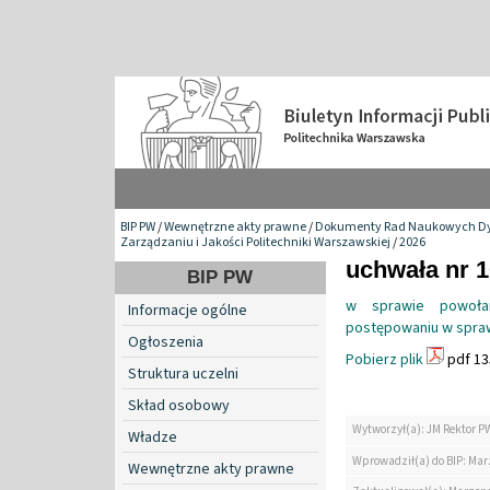
BIP PW
/
Wewnętrzne akty prawne
/
Dokumenty Rad Naukowych Dy
Zarządzaniu i Jakości Politechniki Warszawskiej
/
2026
uchwała nr 1
BIP PW
w sprawie powoła
Informacje ogólne
postępowaniu w spraw
Ogłoszenia
Pobierz plik
pdf 13
Struktura uczelni
Skład osobowy
Wytworzył(a): JM Rektor P
Władze
Wprowadził(a) do BIP: Ma
Wewnętrzne akty prawne