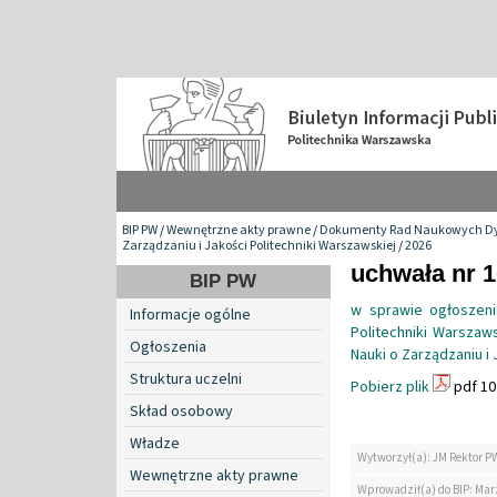
BIP PW
/
Wewnętrzne akty prawne
/
Dokumenty Rad Naukowych Dy
Zarządzaniu i Jakości Politechniki Warszawskiej
/
2026
uchwała nr 1
BIP PW
w sprawie ogłoszen
Informacje ogólne
Politechniki Warszaw
Ogłoszenia
Nauki o Zarządzaniu i 
Struktura uczelni
Pobierz plik
pdf 10
Skład osobowy
Władze
Wytworzył(a): JM Rektor P
Wewnętrzne akty prawne
Wprowadził(a) do BIP: Ma