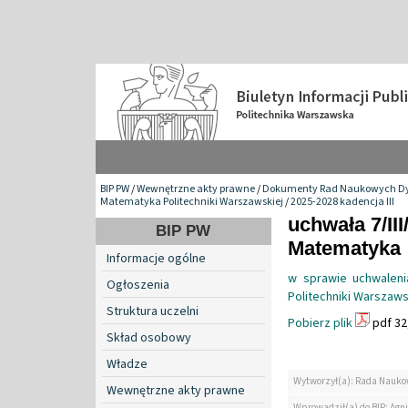
BIP PW
/
Wewnętrzne akty prawne
/
Dokumenty Rad Naukowych Dy
Matematyka Politechniki Warszawskiej
/
2025-2028 kadencja III
uchwała 7/II
BIP PW
Matematyka
Informacje ogólne
w sprawie uchwalen
Ogłoszenia
Politechniki Warszaws
Struktura uczelni
Pobierz plik
pdf 32
Skład osobowy
Władze
Wytworzył(a): Rada Nauko
Wewnętrzne akty prawne
Wprowadził(a) do BIP: Agn