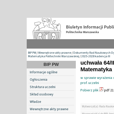
BIP PW
/
Wewnętrzne akty prawne
/
Dokumenty Rad Naukowych Dy
Matematyka Politechniki Warszawskiej
/
2025-2028 kadencja III
uchwała 64/I
BIP PW
Matematyka
Informacje ogólne
w sprawie wyrażenia o
Ogłoszenia
prof. uczelni
Struktura uczelni
Pobierz plik
pdf 21
Skład osobowy
Władze
Wytworzył(a): Rada Nauko
Wewnętrzne akty prawne
Wprowadził(a) do BIP: Agn