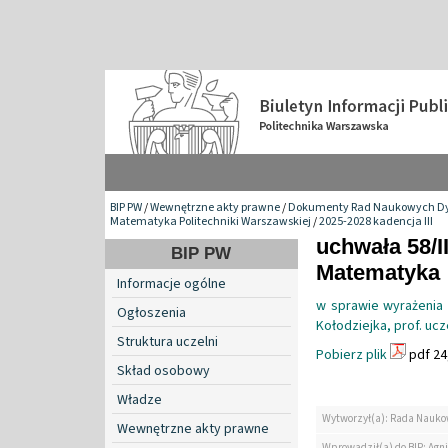
BIP PW
/
Wewnętrzne akty prawne
/
Dokumenty Rad Naukowych Dy
Matematyka Politechniki Warszawskiej
/
2025-2028 kadencja III
uchwała 58/I
BIP PW
Matematyka
Informacje ogólne
w sprawie wyrażenia 
Ogłoszenia
Kołodziejka, prof. ucz
Struktura uczelni
Pobierz plik
pdf 24
Skład osobowy
Władze
Wytworzył(a): Rada Nauko
Wewnętrzne akty prawne
Wprowadził(a) do BIP: Agn