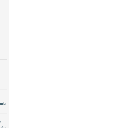
niki
o
ości