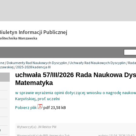
wne
/
Dokumenty Rad Naukowych Dyscyplin
/
Uchwały Rad Naukowych Dyscyplin
/
Rada
szawskiej
/
2025-2028 kadencja III
uchwała 57/III/2026 Rada Naukowa Dys
Matematyka
w sprawie wyrażenia opinii dotyczącej wniosku o nagrodę naukow
Karpińskiej, prof. uczelni
Pobierz plik
pdf 23,58 kB
Wytworzył(a): JM Rektor PW
e
Wprowadził(a) do BIP: Agnieszka Żuk
w dniu: 15.04.2026 10:42