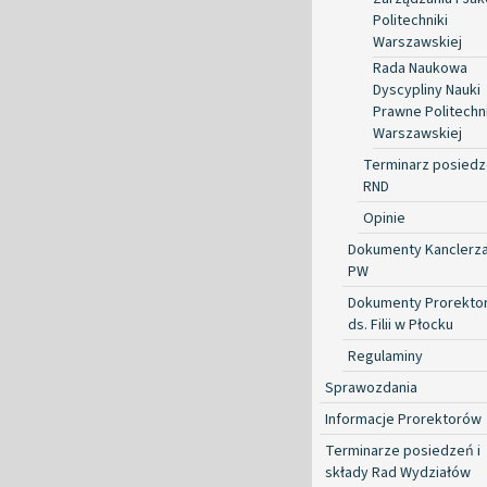
Politechniki
Warszawskiej
Rada Naukowa
Dyscypliny Nauki
Prawne Politechni
Warszawskiej
Terminarz posied
RND
Opinie
Dokumenty Kanclerz
PW
Dokumenty Prorekto
ds. Filii w Płocku
Regulaminy
Sprawozdania
Informacje Prorektorów
Terminarze posiedzeń i
składy Rad Wydziałów