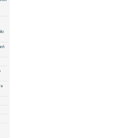
ki
zeń
a
ra