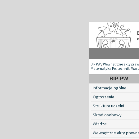
BIP PW
/
Wewnętrzne akty pra
Matematyka Politechniki War
BIP PW
Informacje ogólne
Ogłoszenia
Struktura uczelni
Skład osobowy
Władze
Wewnętrzne akty prawn