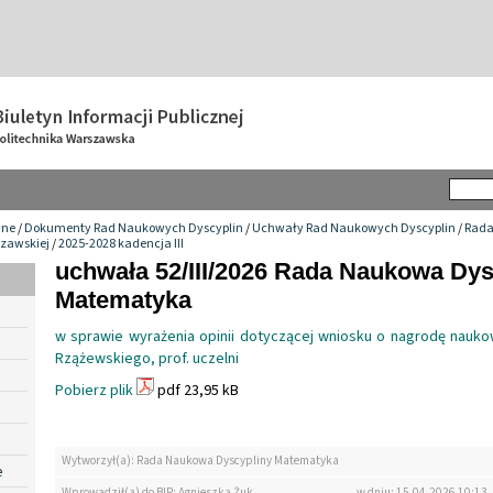
wne
/
Dokumenty Rad Naukowych Dyscyplin
/
Uchwały Rad Naukowych Dyscyplin
/
Rada
szawskiej
/
2025-2028 kadencja III
uchwała 52/III/2026 Rada Naukowa Dys
Matematyka
w sprawie wyrażenia opinii dotyczącej wniosku o nagrodę naukow
Rzążewskiego, prof. uczelni
Pobierz plik
pdf 23,95 kB
Wytworzył(a): Rada Naukowa Dyscypliny Matematyka
e
Wprowadził(a) do BIP: Agnieszka Żuk
w dniu: 15.04.2026 10:13