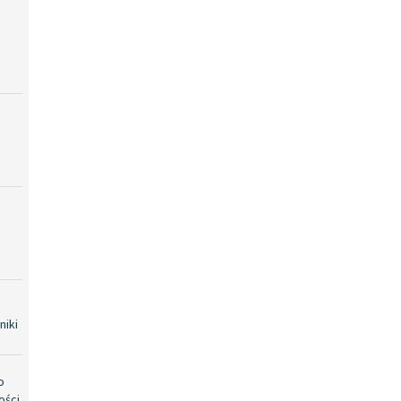
niki
o
ości