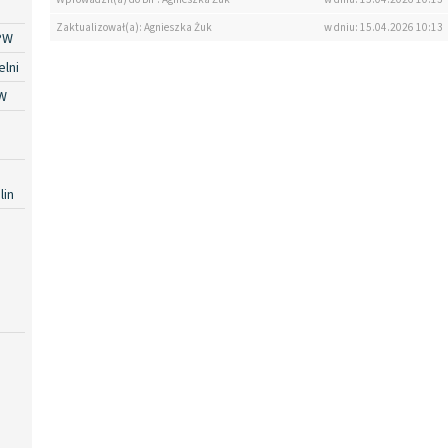
Zaktualizował(a): Agnieszka Żuk
w dniu: 15.04.2026 10:13
PW
lni
W
lin