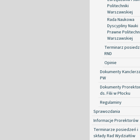
Politechniki
Warszawskiej
Rada Naukowa
Dyscypliny Nauki
Prawne Politechni
Warszawskiej
Terminarz posied
RND
Opinie
Dokumenty Kanclerz
PW
Dokumenty Prorekto
ds. Filii w Płocku
Regulaminy
Sprawozdania
Informacje Prorektorów
Terminarze posiedzeń i
składy Rad Wydziałów