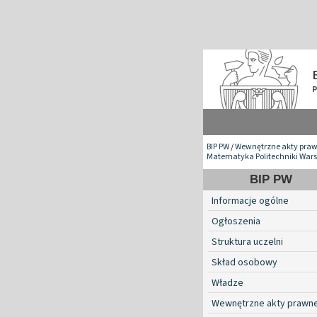
BIP PW
/
Wewnętrzne akty pra
Matematyka Politechniki War
BIP PW
Informacje ogólne
Ogłoszenia
Struktura uczelni
Skład osobowy
Władze
Wewnętrzne akty prawn