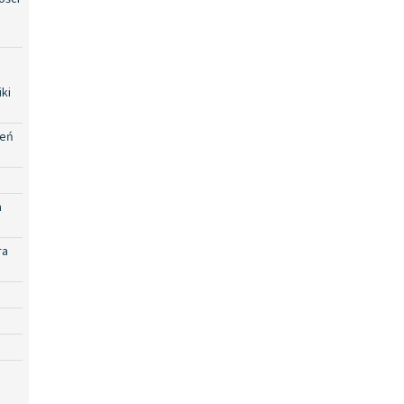
ki
zeń
a
ra