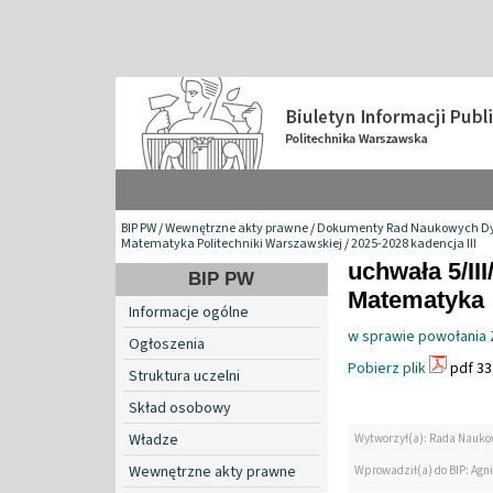
BIP PW
/
Wewnętrzne akty prawne
/
Dokumenty Rad Naukowych Dy
Matematyka Politechniki Warszawskiej
/
2025-2028 kadencja III
uchwała 5/II
BIP PW
Matematyka
Informacje ogólne
w sprawie powołania 
Ogłoszenia
Pobierz plik
pdf 33
Struktura uczelni
Skład osobowy
Władze
Wytworzył(a): Rada Nauko
Wewnętrzne akty prawne
Wprowadził(a) do BIP: Agn