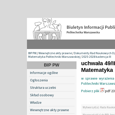
BIP PW
/
Wewnętrzne akty prawne
/
Dokumenty Rad Naukowych Dy
Matematyka Politechniki Warszawskiej
/
2025-2028 kadencja III
uchwała 49/I
BIP PW
Matematyka
Informacje ogólne
w sprawie wyrażenia
Ogłoszenia
Politechniki Warszaws
Struktura uczelni
Pobierz plik
pdf 23
Skład osobowy
Władze
Wytworzył(a): Rada Nauko
Wewnętrzne akty prawne
Wprowadził(a) do BIP: Agn