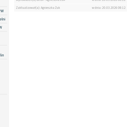
Zaktualizował(a): Agnieszka Żuk
w dniu: 20.03.2026 08:12
PW
lni
W
lin