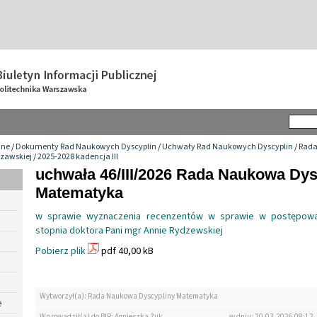
wne
/
Dokumenty Rad Naukowych Dyscyplin
/
Uchwały Rad Naukowych Dyscyplin
/
Rada
szawskiej
/
2025-2028 kadencja III
uchwała 46/III/2026 Rada Naukowa Dys
Matematyka
w sprawie wyznaczenia recenzentów w sprawie w postępowa
stopnia doktora Pani mgr Annie Rydzewskiej
Pobierz plik
pdf 40,00 kB
Wytworzył(a): Rada Naukowa Dyscypliny Matematyka
e
Wprowadził(a) do BIP: Agnieszka Żuk
w dniu: 20.03.2026 08:12