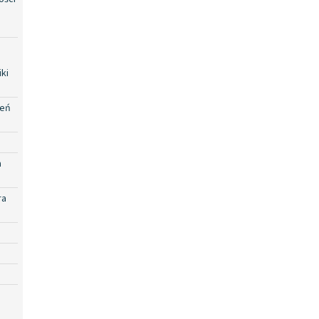
ki
zeń
a
ra