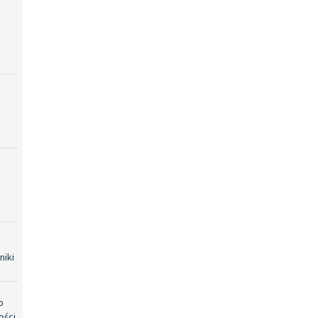
niki
o
ości