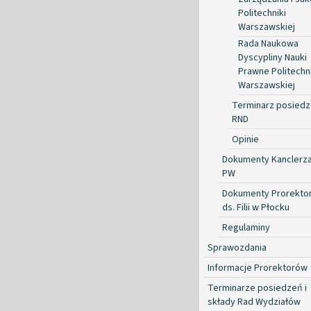
Politechniki
Warszawskiej
Rada Naukowa
Dyscypliny Nauki
Prawne Politechni
Warszawskiej
Terminarz posied
RND
Opinie
Dokumenty Kanclerz
PW
Dokumenty Prorekto
ds. Filii w Płocku
Regulaminy
Sprawozdania
Informacje Prorektorów
Terminarze posiedzeń i
składy Rad Wydziałów