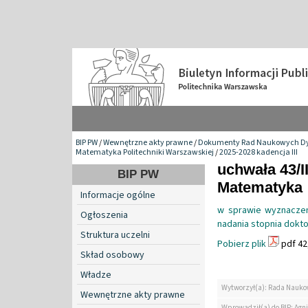
BIP PW
/
Wewnętrzne akty prawne
/
Dokumenty Rad Naukowych Dy
Matematyka Politechniki Warszawskiej
/
2025-2028 kadencja III
uchwała 43/I
BIP PW
Matematyka
Informacje ogólne
w sprawie wyznaczen
Ogłoszenia
nadania stopnia dokto
Struktura uczelni
Pobierz plik
pdf 42
Skład osobowy
Władze
Wytworzył(a): Rada Nauko
Wewnętrzne akty prawne
Wprowadził(a) do BIP: Agn