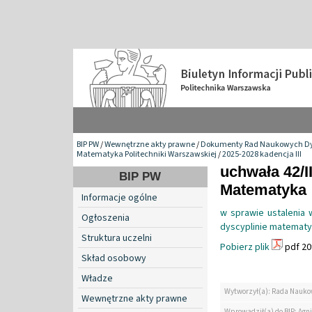
BIP PW
/
Wewnętrzne akty prawne
/
Dokumenty Rad Naukowych Dy
Matematyka Politechniki Warszawskiej
/
2025-2028 kadencja III
uchwała 42/I
BIP PW
Matematyka
Informacje ogólne
w sprawie ustalenia w
Ogłoszenia
dyscyplinie matematy
Struktura uczelni
Pobierz plik
pdf 20
Skład osobowy
Władze
Wytworzył(a): Rada Nauko
Wewnętrzne akty prawne
Wprowadził(a) do BIP: Agn