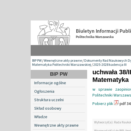
BIP PW
/
Wewnętrzne akty prawne
/
Dokumenty Rad Naukowych Dy
Matematyka Politechniki Warszawskiej
/
2025-2028 kadencja III
uchwała 38/I
BIP PW
Matematyka
Informacje ogólne
w sprawie zaopini
Ogłoszenia
Politechniki Warszaws
Struktura uczelni
Pobierz plik
pdf 34
Skład osobowy
Władze
Wytworzył(a): Rada Nauko
Wewnętrzne akty prawne
Wprowadził(a) do BIP: Agn