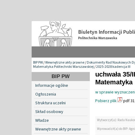
BIP PW
/
Wewnętrzne akty prawne
/
Dokumenty Rad Naukowych Dy
Matematyka Politechniki Warszawskiej
/
2025-2028 kadencja III
uchwała 35/I
BIP PW
Matematyka
Informacje ogólne
w sprawie wyznaczeni
Ogłoszenia
Pobierz plik
pdf 31
Struktura uczelni
Skład osobowy
Władze
Wytworzył(a): Rada Nauko
Wewnętrzne akty prawne
Wprowadził(a) do BIP: Agn