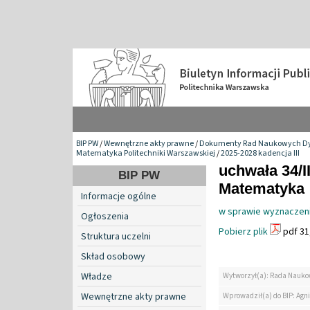
BIP PW
/
Wewnętrzne akty prawne
/
Dokumenty Rad Naukowych Dy
Matematyka Politechniki Warszawskiej
/
2025-2028 kadencja III
uchwała 34/I
BIP PW
Matematyka
Informacje ogólne
w sprawie wyznaczen
Ogłoszenia
Pobierz plik
pdf 31
Struktura uczelni
Skład osobowy
Władze
Wytworzył(a): Rada Nauko
Wewnętrzne akty prawne
Wprowadził(a) do BIP: Agn