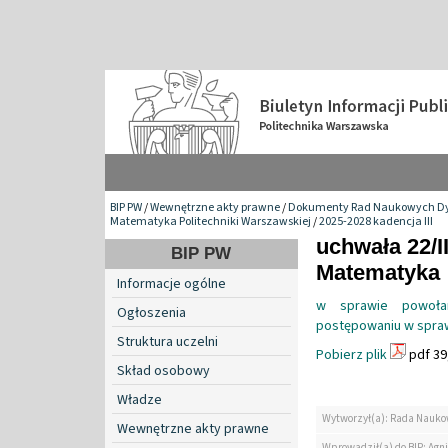
BIP PW
/
Wewnętrzne akty prawne
/
Dokumenty Rad Naukowych Dy
Matematyka Politechniki Warszawskiej
/
2025-2028 kadencja III
uchwała 22/I
BIP PW
Matematyka
Informacje ogólne
w sprawie powoła
Ogłoszenia
postępowaniu w spraw
Struktura uczelni
Pobierz plik
pdf 39
Skład osobowy
Władze
Wytworzył(a): Rada Nauko
Wewnętrzne akty prawne
Wprowadził(a) do BIP: Agn