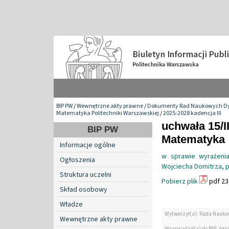
BIP PW
/
Wewnętrzne akty prawne
/
Dokumenty Rad Naukowych Dy
Matematyka Politechniki Warszawskiej
/
2025-2028 kadencja III
uchwała 15/I
BIP PW
Matematyka
Informacje ogólne
w sprawie wyrażenia
Ogłoszenia
Wojciecha Domitrza, pr
Struktura uczelni
Pobierz plik
pdf 23
Skład osobowy
Władze
Wytworzył(a): Rada Nauko
Wewnętrzne akty prawne
Wprowadził(a) do BIP: Agn