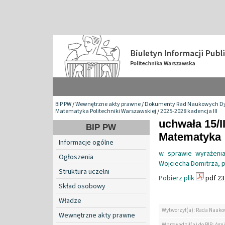
BIP PW
/
Wewnętrzne akty prawne
/
Dokumenty Rad Naukowych Dy
Matematyka Politechniki Warszawskiej
/
2025-2028 kadencja III
uchwała 15/I
BIP PW
Matematyka
Informacje ogólne
w sprawie wyrażenia
Ogłoszenia
Wojciecha Domitrza, pr
Struktura uczelni
Pobierz plik
pdf 23
Skład osobowy
Władze
Wytworzył(a): Rada Nauko
Wewnętrzne akty prawne
Wprowadził(a) do BIP: Agn