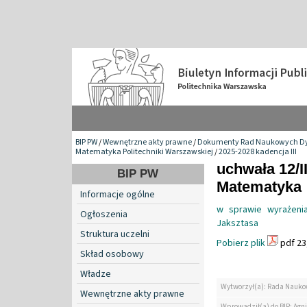
BIP PW
/
Wewnętrzne akty prawne
/
Dokumenty Rad Naukowych Dy
Matematyka Politechniki Warszawskiej
/
2025-2028 kadencja III
uchwała 12/I
BIP PW
Matematyka
Informacje ogólne
w sprawie wyrażenia
Ogłoszenia
Jaksztasa
Struktura uczelni
Pobierz plik
pdf 23
Skład osobowy
Władze
Wytworzył(a): Rada Nauko
Wewnętrzne akty prawne
Wprowadził(a) do BIP: Agn