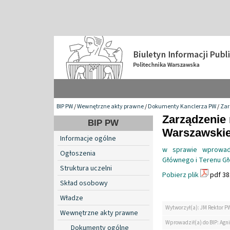
BIP PW
/
Wewnętrzne akty prawne
/
Dokumenty Kanclerza PW
/
Zar
Zarządzenie 
BIP PW
Warszawskiej
Informacje ogólne
w sprawie wprowadz
Ogłoszenia
Głównego i Terenu Gł
Struktura uczelni
Pobierz plik
pdf 38
Skład osobowy
Władze
Wytworzył(a): JM Rektor P
Wewnętrzne akty prawne
Wprowadził(a) do BIP: Agn
Dokumenty ogólne