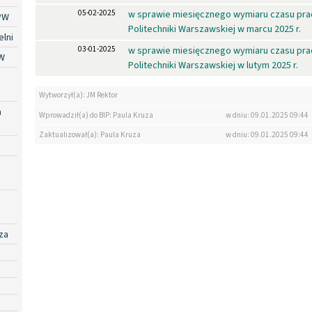
05-02-2025
w sprawie miesięcznego wymiaru czasu pra
PW
Politechniki Warszawskiej w marcu 2025 r.
lni
03-01-2025
w sprawie miesięcznego wymiaru czasu pra
W
Politechniki Warszawskiej w lutym 2025 r.
Wytworzył(a): JM Rektor
a
Wprowadził(a) do BIP: Paula Kruza
w dniu: 09.01.2025 09:44
Zaktualizował(a): Paula Kruza
w dniu: 09.01.2025 09:44
za