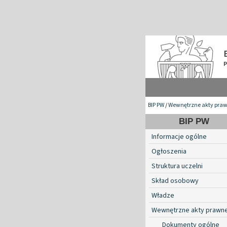
BIP PW
/
Wewnętrzne akty pra
BIP PW
Informacje ogólne
Ogłoszenia
Struktura uczelni
Skład osobowy
Władze
Wewnętrzne akty prawn
Dokumenty ogólne