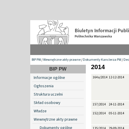
BIP PW
/
Wewnętrzne akty prawne
/
Dokumenty Kanclerza PW
/
Dec
2014
BIP PW
Informacje ogólne
164a/2014
12-12-2014
Ogłoszenia
Struktura uczelni
Skład osobowy
157/2014
24-11-2014
Władze
152/2014
05-11-2014
Wewnętrzne akty prawne
Dokumenty ogólne
135/2014
29-09-2014