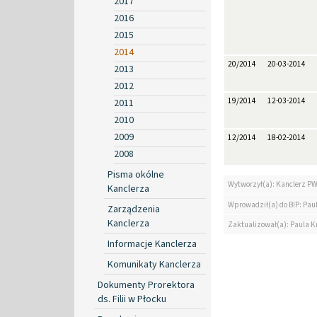
2017
2016
2015
2014
20/2014
20-03-2014
2013
2012
19/2014
12-03-2014
2011
2010
2009
12/2014
18-02-2014
2008
Pisma okólne
Wytworzył(a): Kanclerz P
Kanclerza
Wprowadził(a) do BIP: Paul
Zarządzenia
Kanclerza
Zaktualizował(a): Paula Kr
Informacje Kanclerza
Komunikaty Kanclerza
Dokumenty Prorektora
ds. Filii w Płocku