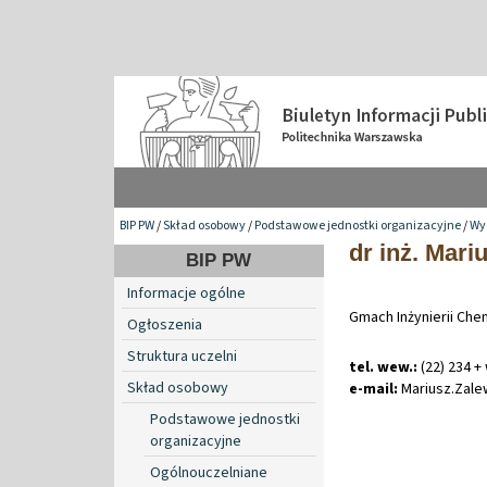
BIP PW
/
Skład osobowy
/
Podstawowe jednostki organizacyjne
/
Wyd
dr inż. Mari
BIP PW
Informacje ogólne
Gmach Inżynierii Che
Ogłoszenia
Struktura uczelni
tel. wew.:
(22) 234 +
Skład osobowy
e-mail:
Mariusz
.
Zale
Podstawowe jednostki
organizacyjne
Ogólnouczelniane