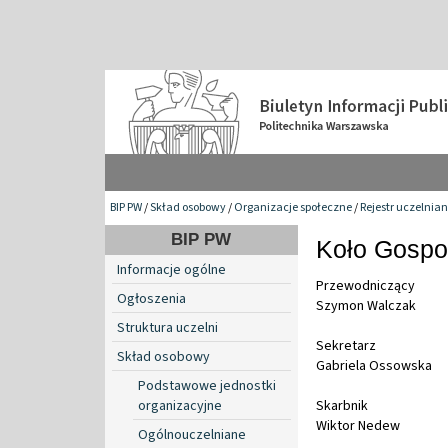
BIP PW
/
Skład osobowy
/
Organizacje społeczne
/
Rejestr uczelnia
BIP PW
Koło Gospo
Informacje ogólne
Przewodniczący
Ogłoszenia
Szymon Walczak
Struktura uczelni
Sekretarz
Skład osobowy
Gabriela Ossowska
Podstawowe jednostki
organizacyjne
Skarbnik
Wiktor Nedew
Ogólnouczelniane