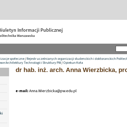
izacje społeczne
/
Rejestr uczelnianych organizacji studenckich i doktoranckich Polite
we Architektury Technologii i Struktury PW
/
Opiekun Koła
dr hab. inż. arch. Anna Wierzbicka, pro
e-mail:
Anna
.
Wierzbicka@pw
.
edu
.
pl
ki