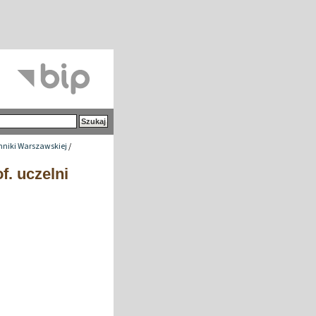
chniki Warszawskiej
/
f. uczelni