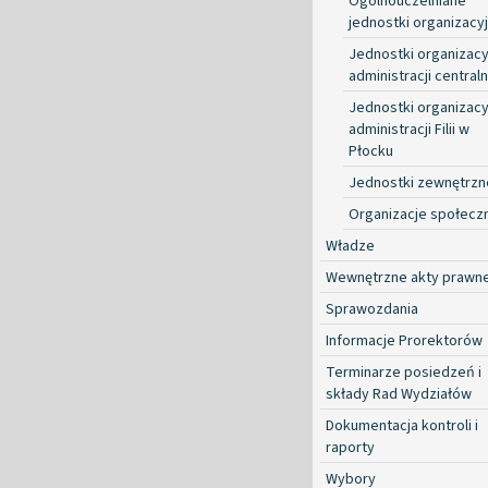
Ogólnouczelniane
jednostki organizacy
Jednostki organizacy
administracji centraln
Jednostki organizacy
administracji Filii w
Płocku
Jednostki zewnętrzn
Organizacje społecz
Władze
Wewnętrzne akty prawn
Sprawozdania
Informacje Prorektorów
Terminarze posiedzeń i
składy Rad Wydziałów
Dokumentacja kontroli i
raporty
Wybory