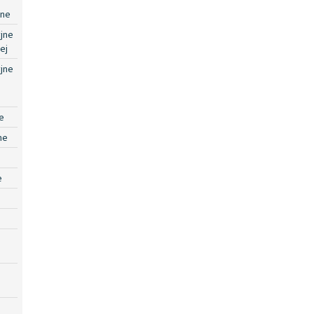
jne
jne
ej
jne
e
ne
e