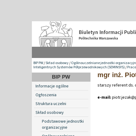
BIP PW
/
Skład osobowy
/
Ogólnouczelniane jednostki organizacyj
Inteligentnych Systemów Półprzewodnikowych (SEMINSYS)
/
Praco
mgr inż. Pio
BIP PW
starszy referent ds.
Informacje ogólne
Ogłoszenia
e-mail:
piotr
.
jezak@
Struktura uczelni
Skład osobowy
Podstawowe jednostki
organizacyjne