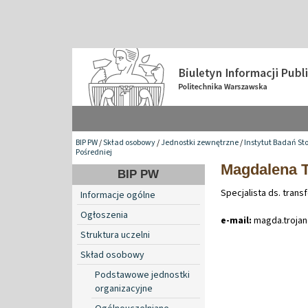
BIP PW
/
Skład osobowy
/
Jednostki zewnętrzne
/
Instytut Badań St
Pośredniej
Magdalena 
BIP PW
Specjalista ds. transf
Informacje ogólne
Ogłoszenia
e-mail:
magda
.
troj
Struktura uczelni
Skład osobowy
Podstawowe jednostki
organizacyjne