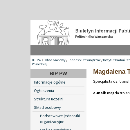
BIP PW
/
Skład osobowy
/
Jednostki zewnętrzne
/
Instytut Badań St
Pośredniej
Magdalena 
BIP PW
Specjalista ds. transf
Informacje ogólne
Ogłoszenia
e-mail:
magda
.
troj
Struktura uczelni
Skład osobowy
Podstawowe jednostki
organizacyjne