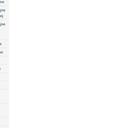
jne
jne
ej
jne
e
ne
e