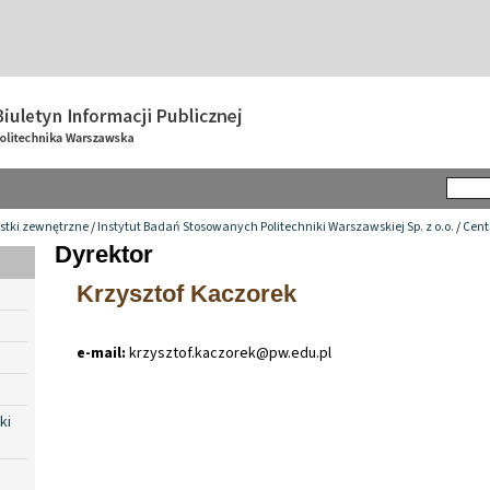
stki zewnętrzne
/
Instytut Badań Stosowanych Politechniki Warszawskiej Sp. z o.o.
/
Cent
Dyrektor
Krzysztof Kaczorek
e-mail:
krzysztof
.
kaczorek@pw
.
edu
.
pl
ki