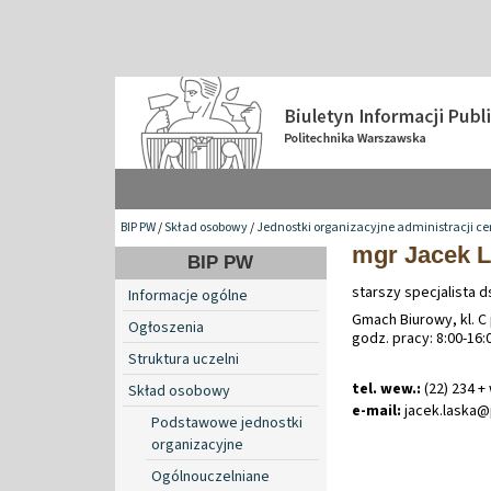
BIP PW
/
Skład osobowy
/
Jednostki organizacyjne administracji ce
mgr Jacek 
BIP PW
starszy specjalista d
Informacje ogólne
Gmach Biurowy, kl. C
Ogłoszenia
godz. pracy: 8:00-16:
Struktura uczelni
tel. wew.:
(22) 234 +
Skład osobowy
e-mail:
jacek
.
laska
Podstawowe jednostki
organizacyjne
Ogólnouczelniane