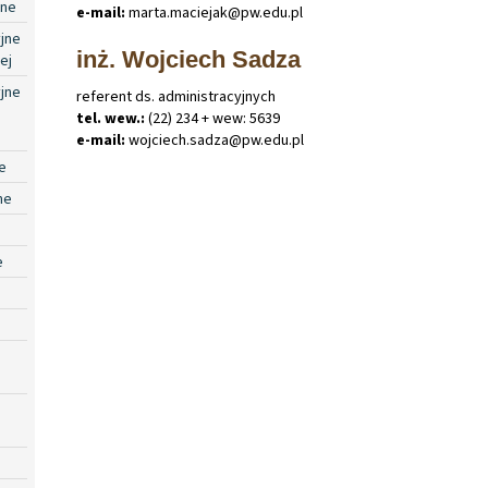
jne
e-mail:
marta
.
maciejak@pw
.
edu
.
pl
jne
inż. Wojciech Sadza
ej
jne
referent ds. administracyjnych
tel. wew.:
(22) 234 + wew: 5639
e-mail:
wojciech
.
sadza@pw
.
edu
.
pl
e
ne
e