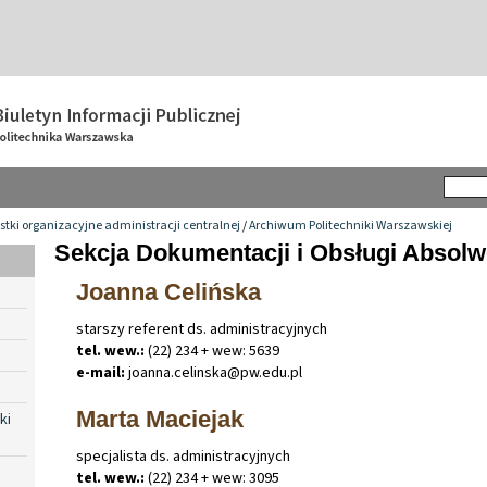
tki organizacyjne administracji centralnej
/
Archiwum Politechniki Warszawskiej
Sekcja Dokumentacji i Obsługi Absolw
Joanna Celińska
starszy referent ds. administracyjnych
tel. wew.:
(22) 234 + wew: 5639
e-mail:
joanna
.
celinska@pw
.
edu
.
pl
Marta Maciejak
ki
specjalista ds. administracyjnych
tel. wew.:
(22) 234 + wew: 3095