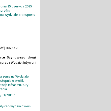
 dnia 25 czerwca 2025 r.
profilu
na Wydziale Transportu
df] 266,67 kB
ortu Szynowego drugi
przez Wydział Inżynierii
orzenia na Wydziale
stopnia o profilu
acja Infrastruktury
zenia
/03/2019 r.
ly-rad-wydzialow-w-