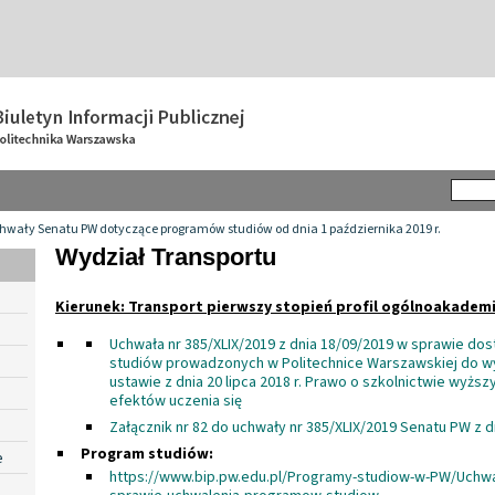
hwały Senatu PW dotyczące programów studiów od dnia 1 października 2019 r.
Wydział Transportu
Kierunek: Transport pierwszy stopień profil ogólnoakademi
Uchwała nr 385/XLIX/2019 z dnia 18/09/2019 w sprawie d
studiów prowadzonych w Politechnice Warszawskiej do 
ustawie z dnia 20 lipca 2018 r. Prawo o szkolnictwie wyższ
efektów uczenia się
Załącznik nr 82 do uchwały nr 385/XLIX/2019 Senatu PW z d
Program studiów:
e
https://www.bip.pw.edu.pl/Programy-studiow-w-PW/Uchwa