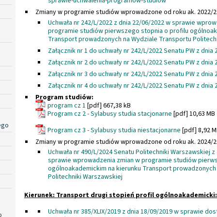
sprawie-uchwalenia-programow-studiow
Zmiany w programie studiów wprowadzone od roku ak. 2022/2
Uchwała nr 242/L/2022 z dnia 22/06/2022 w sprawie wpro
programie studiów pierwszego stopnia o profilu ogólnoa
Transport prowadzonych na Wydziale Transportu Politech
Załącznik nr 1 do uchwały nr 242/L/2022 Senatu PW z dnia 
Załącznik nr 2 do uchwały nr 242/L/2022 Senatu PW z dnia 
Załącznik nr 3 do uchwały nr 242/L/2022 Senatu PW z dnia 
Załącznik nr 4 do uchwały nr 242/L/2022 Senatu PW z dnia 
Program studiów:
program cz 1
[pdf] 667,38 kB
Program cz 2 - Sylabusy studia stacjonarne
[pdf] 10,63 MB
ego
Program cz 3 - Sylabusy studia niestacjonarne
[pdf] 8,92 
Zmiany w programie studiów wprowadzone od roku ak. 2024/2
Uchwała nr 490/L/2024 Senatu Politechniki Warszawskiej z d
sprawie wprowadzenia zmian w programie studiów pierwsz
ogólnoakademickim na kierunku Transport prowadzonych 
Politechniki Warszawskiej
Kierunek: Transport drugi stopień profil ogólnoakademicki:
Uchwała nr 385/XLIX/2019 z dnia 18/09/2019 w sprawie d
o