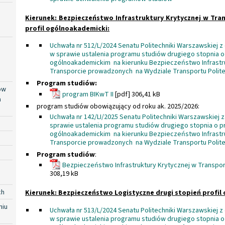
Kierunek: Bezpieczeństwo Infrastruktury Krytycznej w Tran
profil ogólnoakademicki:
Uchwała nr 512/L/2024 Senatu Politechniki Warszawskiej z 
w sprawie ustalenia programu studiów drugiego stopnia o 
ogólnoakademickim na kierunku Bezpieczeństwo Infrastru
Transporcie prowadzonych na Wydziale Transportu Polite
Program studiów:
ów
program BIKwT II
[pdf] 306,41 kB
a
program studiów obowiązujący od roku ak. 2025/2026:
Uchwała nr 142/LI/2025 Senatu Politechniki Warszawskiej z 
sprawie ustalenia programu studiów drugiego stopnia o pr
ogólnoakademickim na kierunku Bezpieczeństwo Infrastru
Transporcie prowadzonych na Wydziale Transportu Polite
Program studiów
:
Bezpieczeństwo Infrastruktury Krytycznej w Transporci
308,19 kB
ch
Kierunek: Bezpieczeństwo Logistyczne drugi stopień profil
niu
Uchwała nr 513/L/2024 Senatu Politechniki Warszawskiej z 
w sprawie ustalenia programu studiów drugiego stopnia o 