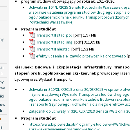
program studiów obowiązujący od roku ak. 2025/2026:
Uchwała nr 164/LI/2025 Senatu Politechniki Warszawskiej z
w sprawie ustalenia programu studiów drugiego stopnia o 
ogólnoakademickim na kierunku Transport prowadzonych 
Politechniki Warszawskiej
Program studiów:
Transport II stac. pol.
[pdf] 1,97 MB
ny
Transport II stac. ang.
[pdf] 311,09 kB
Transport II niestac.
[pdf] 1,52 MB
efekty uczenia sie_zawód przewoźnika drogowego
[p
Kierunek: Budowa i Eksploatacja Infrastruktury Transp
 i
stopień profil ogólnoakademicki
- kierunek prowadzony razem 
ch
Lądowej oraz Wydział Transportu
ny
twa
Uchwała nr 320/XLIX/2019 z dnia 20/03/2019 w sprawie utw
Inżynierii Lądowej i Wydziale Transportu studiów drugiego 
iki
ogólnoakademickim na kierunku studiów Budowa i Eksploat
Transportu Szynowego i uchwalenia dla niego efektów uc
dów
ch
Załącznik do uchwały nr 320/XLIX/2019 Senatu PW z dnia 20
Program studiów:
u
https://www.bip.pw.edu.pl/Programy-studiow-w-PW/Uchwa
ia
sprawie-uchwalenia-programow-studiow