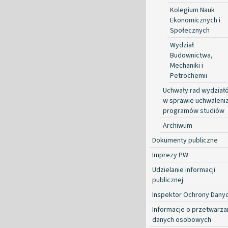
Kolegium Nauk
Ekonomicznych i
Społecznych
Wydział
Budownictwa,
Mechaniki i
Petrochemii
Uchwały rad wydział
w sprawie uchwaleni
programów studiów
Archiwum
Dokumenty publiczne
Imprezy PW
Udzielanie informacji
publicznej
Inspektor Ochrony Dany
Informacje o przetwarza
danych osobowych