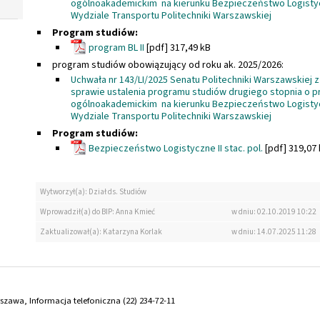
ogólnoakademickim na kierunku Bezpieczeństwo Logist
Wydziale Transportu Politechniki Warszawskiej
Program studiów:
program BL II
[pdf] 317,49 kB
program studiów obowiązujący od roku ak. 2025/2026:
Uchwała nr 143/LI/2025 Senatu Politechniki Warszawskiej z 
sprawie ustalenia programu studiów drugiego stopnia o pr
ogólnoakademickim na kierunku Bezpieczeństwo Logist
Wydziale Transportu Politechniki Warszawskiej
Program studiów:
Bezpieczeństwo Logistyczne II stac. pol.
[pdf] 319,07
Wytworzył(a): Dział ds. Studiów
Wprowadził(a) do BIP: Anna Kmieć
w dniu: 02.10.2019 10:22
Zaktualizował(a): Katarzyna Korlak
w dniu: 14.07.2025 11:28
arszawa, Informacja telefoniczna (22) 234-72-11