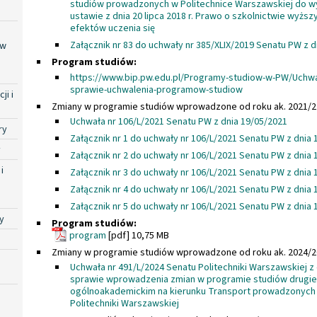
studiów prowadzonych w Politechnice Warszawskiej do 
ustawie z dnia 20 lipca 2018 r. Prawo o szkolnictwie wyższ
efektów uczenia się
Załącznik nr 83 do uchwały nr 385/XLIX/2019 Senatu PW z d
ów
Program studiów:
https://www.bip.pw.edu.pl/Programy-studiow-w-PW/Uchwa
sprawie-uchwalenia-programow-studiow
ji i
Zmiany w programie studiów wprowadzone od roku ak. 2021/2
Uchwała nr 106/L/2021 Senatu PW z dnia 19/05/2021
ry
Załącznik nr 1 do uchwały nr 106/L/2021 Senatu PW z dnia 
y
Załącznik nr 2 do uchwały nr 106/L/2021 Senatu PW z dnia 
i
Załącznik nr 3 do uchwały nr 106/L/2021 Senatu PW z dnia 
Załącznik nr 4 do uchwały nr 106/L/2021 Senatu PW z dnia 
Załącznik nr 5 do uchwały nr 106/L/2021 Senatu PW z dnia 
y
Program studiów:
program
[pdf] 10,75 MB
Zmiany w programie studiów wprowadzone od roku ak. 2024/2
Uchwała nr 491/L/2024 Senatu Politechniki Warszawskiej z d
sprawie wprowadzenia zmian w programie studiów drugieg
ogólnoakademickim na kierunku Transport prowadzonych 
Politechniki Warszawskiej