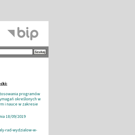
cki:
ostosowania programów
wymagań określonych w
ym i nauce w zakresie
nia 18/09/2019
ly-rad-wydzialow-w-