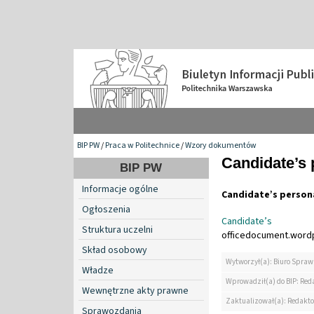
BIP PW
/
Praca w Politechnice
/
Wzory dokumentów
Candidate’s 
BIP PW
Informacje ogólne
Candidate’s person
Ogłoszenia
Candidate’s 
Struktura uczelni
officedocument.word
Skład osobowy
Wytworzył(a): Biuro Spra
Władze
Wprowadził(a) do BIP: Red
Wewnętrzne akty prawne
Zaktualizował(a): Redakt
Sprawozdania