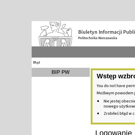
Błąd
BIP PW
Wstęp wzbr
You do not have perm
Możliwym powodem j
Nie jestej obecn
nowego użytkownik
Zrobiłeś błąd w c
Logowanie