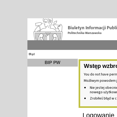
Błąd
BIP PW
Wstęp wzbr
You do not have perm
Możliwym powodem j
Nie jestej obecn
nowego użytkownik
Zrobiłeś błąd w c
Logowanie